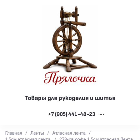
Товары для рукоделия и шитья
+7 (905) 441-48-23
•••
Главная
/
Ленты
/
Атласная лента
/
1,5см.атласная лента.
/
278-св.кофе 1,5см.атласная.Лента.