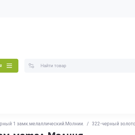
г
ерный 1 замк.мелаллический.Молнии.
/
322-черный золото