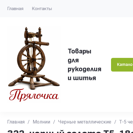
Главная
Контакты
Товары
для
Катало
рукоделия
и шитья
Главная
/
Молнии
/
Черные металлические
/
Т-5 ч