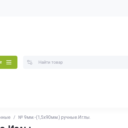
г
чные
/
№ 9мм.-(1,5х90мм.) ручные.Иглы.