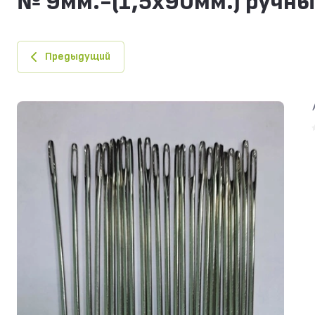
№ 9мм.-(1,5х90мм.) ручны
Предыдущий